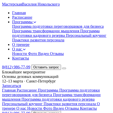
Мастерская
Василия Никольского
Главная
Расписание
Программы
Программа подготовки переговорщиков для бизнеса
Программа трансформации мышления
Программа
подготовки кадрового резерва
Персональный коучинг
Практики развития персонала
О тренере
О нас
Новости
Фото
Видео
Отзывы
Контакты
8(812) 986-77-99
Оставить запрос
Ближайшее мероприятие
Основы деловых коммуникаций
12–13 марта
·
Санкт-Петербург
Записаться
Главная
Расписание
Программы
Программа подготовки
переговорщиков для бизнеса
Программа трансформации
мышления
Программа подготовки кадрового резерва
Персональный коучинг
Практики развития персонала
О
тренере
О нас
Новости
Фото
Видео
Отзывы
Контакты