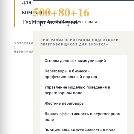
для
500+
80+
16
компании
ТехПортАвтоСервис
МЕРОПРИЯТИЙ
КОМПАНИЙ
ЛЕТ ОПЫТА
ПРОГРАММА «ПРОГРАММА ПОДГОТОВКИ
ФОТОГРАФИИ
ПЕРЕГОВОРЩИКОВ ДЛЯ БИЗНЕСА»
С
МЕРОПРИЯТИЯ
Основы деловых коммуникаций
Переговоры в бизнесе -
профессиональный подход
Управление моделью поведения в
переговорном поле
Жесткие переговоры
Личная эффективность в переговорном
поле
Эмоциональная устойчивость в поле