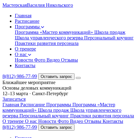
Мастерская
Василия Никольского
Главная
Расписание
Программы
Программа «Мастер коммуникаций»
Школа продаж
Школа управленческого резерва
Персональный коучинг
Практики развития персонала
О тренере
О нас
Новости
Фото
Видео
Отзывы
Контакты
8(812) 986-77-99
Оставить запрос
Ближайшее мероприятие
Основы деловых коммуникаций
12–13 марта
·
Санкт-Петербург
Записаться
Главная
Расписание
Программы
Программа «Мастер
коммуникаций»
Школа продаж
Школа управленческого
резерва
Персональный коучинг
Практики развития персонала
О тренере
О нас
Новости
Фото
Видео
Отзывы
Контакты
8(812) 986-77-99
Оставить запрос