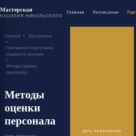
Мастерская
Главная
Расписание
Про
ВАСИЛИЯ НИКОЛЬСКОГО
Главная
•
Программы
•
Программа подготовки
кадрового резерва
•
Методы оценки
персонала
Методы
оценки
персонала
ДАТА ПРОВЕДЕНИЯ
Цель тренинга -