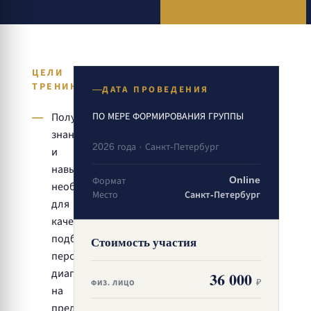
ЦЕЛИ
ТРЕНИНГА
ДАТА ПРОВЕДЕНИЯ
ПО МЕРЕ ФОРМИРОВАНИЯ ГРУППЫ
Получить
знания
2026 года · Санкт-Петербург
и
навыки,
Online
Формат
необходимые
Место
Санкт-Петербург
для
качественного
подбора
Стоимость участия
персонала,
диагностики
36 000
₽
ФИЗ. ЛИЦО
на
предмет