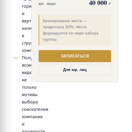
40 000
₽
ЮР. ЛИЦО
горизонтальных
и
вертикальных
Бронирование места —
предоплата 50%. Место
назначений
формируется по мере набора
в
группы.
структуре
компании
ЗАПИСАТЬСЯ
Получить
возможность
Для юр. лиц
видеть
не
только
мотивы
выбора
соискателем
компании
и
должности,