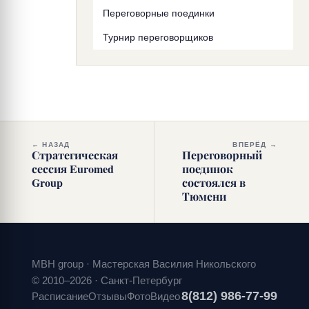
Переговорные поединки
Турнир переговорщиков
← НАЗАД
ВПЕРЁД →
Стратегическая
Переговорный
сессия Euromed
поединок
Group
состоялся в
Тюмени
MBH group · Мастерская Василия Никольского
© 2010–2026 · Санкт-Петербург
8(812) 986-77-99
Расписание
Отзывы
Фото
Видео