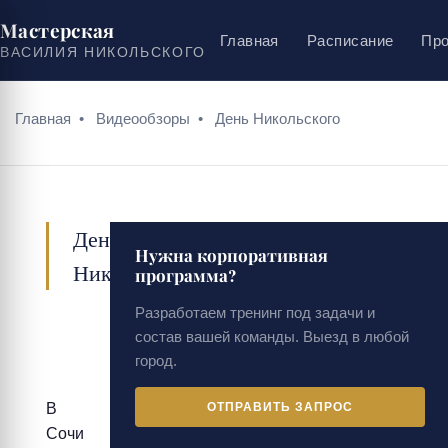
Мастерская
Главная
Расписание
Пр
ВАСИЛИЯ НИКОЛЬСКОГО
Главная
•
Видеообзоры
•
День Никольского
День
Нужна корпоративная
Никольского
программа?
Разработаем тренинг под задачи и
состав вашей команды. Выезд в любой
город.
В
ОТПРАВИТЬ ЗАПРОС
Сочи